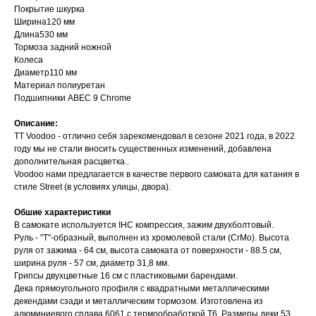
Покрытие шкурка
Ширина120 мм
Длина530 мм
Тормоза задний ножной
Колеса
Диаметр110 мм
Материал полиуретан
Подшипники ABEC 9 Chrome
Описание:
TT Voodoo - отлично себя зарекомендовал в сезоне 2021 года, в 2022
году мы не стали вносить существенных изменений, добавлена
дополнительная расцветка..
Voodoo нами предлагается в качестве первого самоката для катания в
стиле Street (в условиях улицы, двора).
Обшие характеристики
В самокате используется IHC компрессия, зажим двухболтовый.
Руль - "T"-образный, выполнен из хромолевой стали (CrMo). Высота
руля от зажима - 64 см, высота самоката от поверхности - 88.5 см,
ширина руля - 57 см, диаметр 31,8 мм.
Грипсы двухцветные 16 см с пластиковыми барендами.
Дека прямоугольного профиля с квадратными металлическими
декендами сзади и металлическим тормозом. Изготовлена из
алюминиевого сплава 6061 с термообработкой Т6. Размеры деки 53